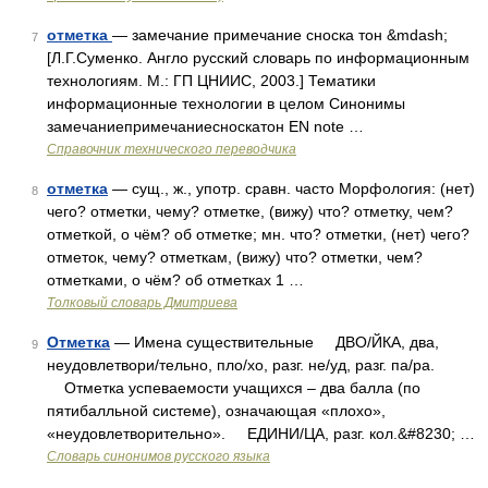
отметка
— замечание примечание сноска тон &mdash;
7
[Л.Г.Суменко. Англо русский словарь по информационным
технологиям. М.: ГП ЦНИИС, 2003.] Тематики
информационные технологии в целом Синонимы
замечаниепримечаниесноскатон EN note …
Справочник технического переводчика
отметка
— сущ., ж., употр. сравн. часто Морфология: (нет)
8
чего? отметки, чему? отметке, (вижу) что? отметку, чем?
отметкой, о чём? об отметке; мн. что? отметки, (нет) чего?
отметок, чему? отметкам, (вижу) что? отметки, чем?
отметками, о чём? об отметках 1 …
Толковый словарь Дмитриева
Отметка
— Имена существительные ДВО/ЙКА, два,
9
неудовлетвори/тельно, пло/хо, разг. не/уд, разг. па/ра.
Отметка успеваемости учащихся – два балла (по
пятибалльной системе), означающая «плохо»,
«неудовлетворительно». ЕДИНИ/ЦА, разг. кол.&#8230; …
Словарь синонимов русского языка