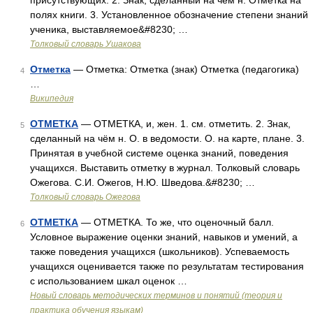
присутствующих. 2. Знак, сделанный на чем н. Отметка на
полях книги. 3. Установленное обозначение степени знаний
ученика, выставляемое&#8230; …
Толковый словарь Ушакова
Отметка
— Отметка: Отметка (знак) Отметка (педагогика)
4
…
Википедия
ОТМЕТКА
— ОТМЕТКА, и, жен. 1. см. отметить. 2. Знак,
5
сделанный на чём н. О. в ведомости. О. на карте, плане. 3.
Принятая в учебной системе оценка знаний, поведения
учащихся. Выставить отметку в журнал. Толковый словарь
Ожегова. С.И. Ожегов, Н.Ю. Шведова.&#8230; …
Толковый словарь Ожегова
ОТМЕТКА
— ОТМЕТКА. То же, что оценочный балл.
6
Условное выражение оценки знаний, навыков и умений, а
также поведения учащихся (школьников). Успеваемость
учащихся оценивается также по результатам тестирования
с использованием шкал оценок …
Новый словарь методических терминов и понятий (теория и
практика обучения языкам)