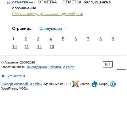
отметка
— I. ОТМЕТКА ОТМЕТКА, балл, оценка II.
10
обозначение …
Словарь-тезаурус синонимов русской речи
Страницы
Следующая
→
1
2
3
4
5
6
7
8
9
10
11
12
13
© Академик, 2000-2026
18+
Обратная связь:
Техподдержка
,
Реклама на сайте
👣 Путешествия
Экспорт словарей на сайты
, сделанные на PHP,
Joomla,
Drupal,
WordPress, MODx.