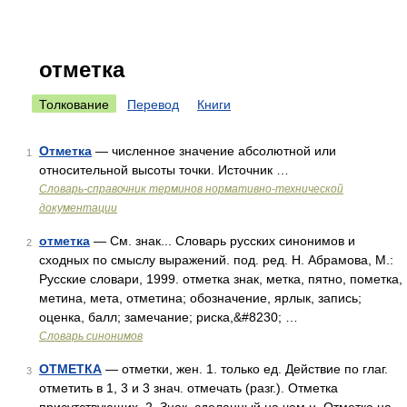
отметка
Толкование
Перевод
Книги
Отметка
— численное значение абсолютной или
1
относительной высоты точки. Источник …
Словарь-справочник терминов нормативно-технической
документации
отметка
— См. знак... Словарь русских синонимов и
2
сходных по смыслу выражений. под. ред. Н. Абрамова, М.:
Русские словари, 1999. отметка знак, метка, пятно, пометка,
метина, мета, отметина; обозначение, ярлык, запись;
оценка, балл; замечание; риска,&#8230; …
Словарь синонимов
ОТМЕТКА
— отметки, жен. 1. только ед. Действие по глаг.
3
отметить в 1, 3 и 3 знач. отмечать (разг.). Отметка